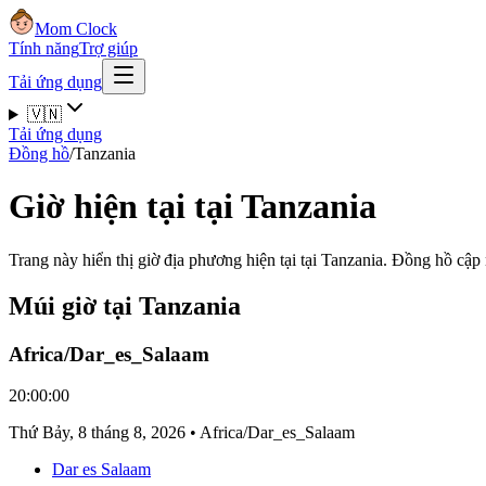
Mom Clock
Tính năng
Trợ giúp
Tải ứng dụng
🇻🇳
Tải ứng dụng
Đồng hồ
/
Tanzania
Giờ hiện tại tại Tanzania
Trang này hiển thị giờ địa phương hiện tại tại Tanzania. Đồng hồ cập
Múi giờ tại Tanzania
Africa/Dar_es_Salaam
20:00:00
Thứ Bảy
,
8 tháng 8, 2026
•
Africa/Dar_es_Salaam
Dar es Salaam