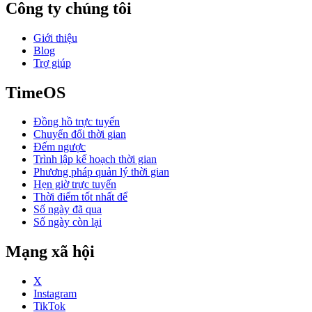
Công ty chúng tôi
Giới thiệu
Blog
Trợ giúp
TimeOS
Đồng hồ trực tuyến
Chuyển đổi thời gian
Đếm ngược
Trình lập kế hoạch thời gian
Phương pháp quản lý thời gian
Hẹn giờ trực tuyến
Thời điểm tốt nhất để
Số ngày đã qua
Số ngày còn lại
Mạng xã hội
X
Instagram
TikTok