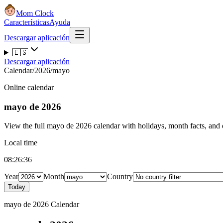
Mom Clock
Características
Ayuda
Descargar aplicación
🇪🇸
Descargar aplicación
Calendar
/
2026
/
mayo
Online calendar
mayo de 2026
View the full mayo de 2026 calendar with holidays, month facts, and q
Local time
08:26:37
Year
Month
Country
Today
mayo de 2026 Calendar