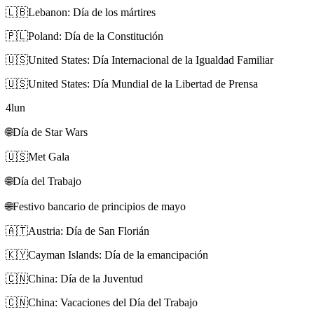
🇱🇧
Lebanon: Día de los mártires
🇵🇱
Poland: Día de la Constitución
🇺🇸
United States: Día Internacional de la Igualdad Familiar
🇺🇸
United States: Día Mundial de la Libertad de Prensa
4
lun
🌐
Día de Star Wars
🇺🇸
Met Gala
🌐
Día del Trabajo
🌐
Festivo bancario de principios de mayo
🇦🇹
Austria: Día de San Florián
🇰🇾
Cayman Islands: Día de la emancipación
🇨🇳
China: Día de la Juventud
🇨🇳
China: Vacaciones del Día del Trabajo