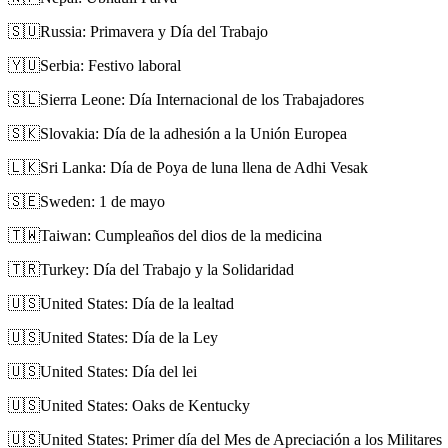
🇸🇺
Russia: Primavera y Día del Trabajo
🇾🇺
Serbia: Festivo laboral
🇸🇱
Sierra Leone: Día Internacional de los Trabajadores
🇸🇰
Slovakia: Día de la adhesión a la Unión Europea
🇱🇰
Sri Lanka: Día de Poya de luna llena de Adhi Vesak
🇸🇪
Sweden: 1 de mayo
🇹🇼
Taiwan: Cumpleaños del dios de la medicina
🇹🇷
Turkey: Día del Trabajo y la Solidaridad
🇺🇸
United States: Día de la lealtad
🇺🇸
United States: Día de la Ley
🇺🇸
United States: Día del lei
🇺🇸
United States: Oaks de Kentucky
🇺🇸
United States: Primer día del Mes de Apreciación a los Militares