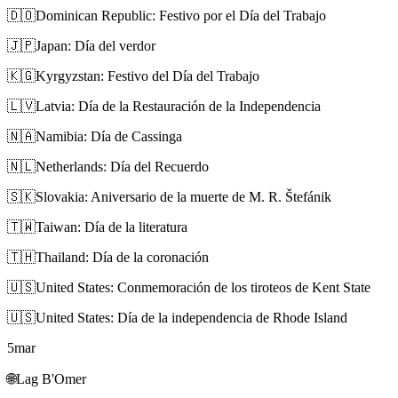
🇩🇴
Dominican Republic: Festivo por el Día del Trabajo
🇯🇵
Japan: Día del verdor
🇰🇬
Kyrgyzstan: Festivo del Día del Trabajo
🇱🇻
Latvia: Día de la Restauración de la Independencia
🇳🇦
Namibia: Día de Cassinga
🇳🇱
Netherlands: Día del Recuerdo
🇸🇰
Slovakia: Aniversario de la muerte de M. R. Štefánik
🇹🇼
Taiwan: Día de la literatura
🇹🇭
Thailand: Día de la coronación
🇺🇸
United States: Conmemoración de los tiroteos de Kent State
🇺🇸
United States: Día de la independencia de Rhode Island
5
mar
🌐
Lag B'Omer