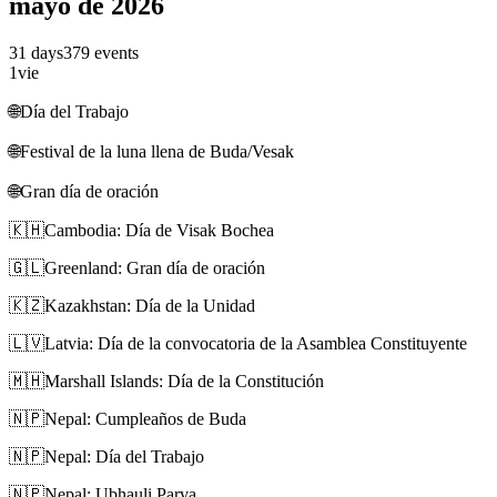
mayo de 2026
31 days
379 events
1
vie
🌐
Día del Trabajo
🌐
Festival de la luna llena de Buda/Vesak
🌐
Gran día de oración
🇰🇭
Cambodia: Día de Visak Bochea
🇬🇱
Greenland: Gran día de oración
🇰🇿
Kazakhstan: Día de la Unidad
🇱🇻
Latvia: Día de la convocatoria de la Asamblea Constituyente
🇲🇭
Marshall Islands: Día de la Constitución
🇳🇵
Nepal: Cumpleaños de Buda
🇳🇵
Nepal: Día del Trabajo
🇳🇵
Nepal: Ubhauli Parva