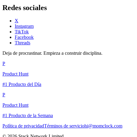
Redes sociales
X
Instagram
TikTok
Facebook
Threads
Deja de procrastinar. Empieza a construir disciplina.
P
Product Hunt
#1 Producto del Día
P
Product Hunt
#1 Producto de la Semana
Política de privacidad
Términos de servicio
hi@momclock.com
© 2026 Stack Network Limited