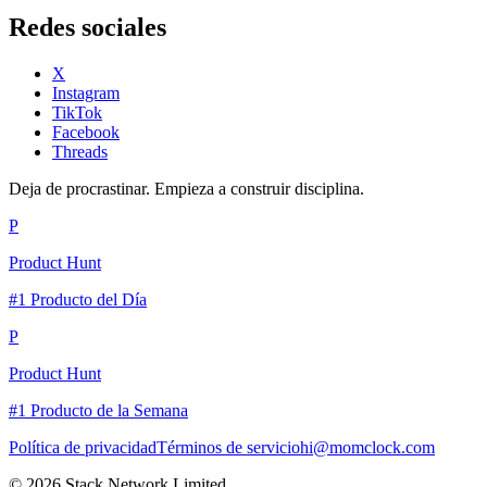
Redes sociales
X
Instagram
TikTok
Facebook
Threads
Deja de procrastinar. Empieza a construir disciplina.
P
Product Hunt
#1 Producto del Día
P
Product Hunt
#1 Producto de la Semana
Política de privacidad
Términos de servicio
hi@momclock.com
© 2026 Stack Network Limited