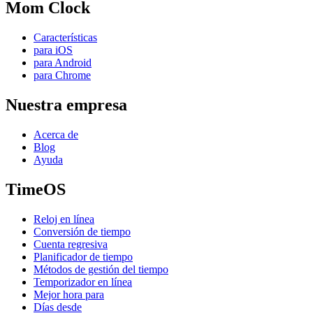
Mom Clock
Características
para iOS
para Android
para Chrome
Nuestra empresa
Acerca de
Blog
Ayuda
TimeOS
Reloj en línea
Conversión de tiempo
Cuenta regresiva
Planificador de tiempo
Métodos de gestión del tiempo
Temporizador en línea
Mejor hora para
Días desde