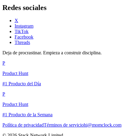
Redes sociales
X
Instagram
TikTok
Facebook
Threads
Deja de procrastinar. Empieza a construir disciplina.
P
Product Hunt
#1 Producto del Día
P
Product Hunt
#1 Producto de la Semana
Política de privacidad
Términos de servicio
hi@momclock.com
© 2026 Stack Network Limited