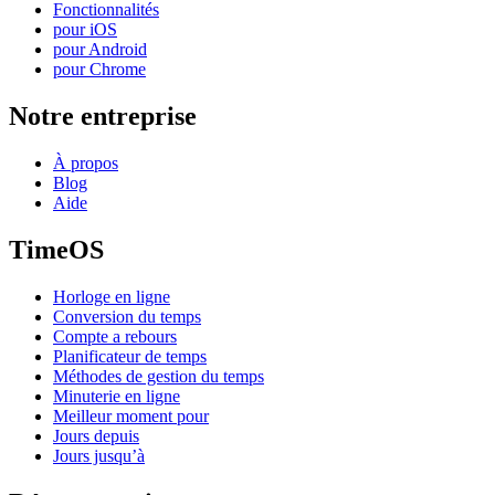
Fonctionnalités
pour iOS
pour Android
pour Chrome
Notre entreprise
À propos
Blog
Aide
TimeOS
Horloge en ligne
Conversion du temps
Compte a rebours
Planificateur de temps
Méthodes de gestion du temps
Minuterie en ligne
Meilleur moment pour
Jours depuis
Jours jusqu’à