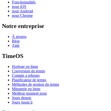
Fonctionnalités
pour iOS
pour Android
pour Chrome
Notre entreprise
À propos
Blog
Aide
TimeOS
Horloge en ligne
Conversion du temps
Compte a rebours
Planificateur de temps
Méthodes de gestion du temps
Minuterie en ligne
Meilleur moment pour
Jours depuis
Jours jusqu’à