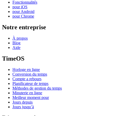
Fonctionnalités
pour iOS
pour Android
pour Chrome
Notre entreprise
À propos
Blog
Aide
TimeOS
Horloge en ligne
Conversion du temps
Compte a rebours
Planificateur de temps
Méthodes de gestion du temps
Minuterie en ligne
Meilleur moment pour
Jours depuis
Jours jusqu’à