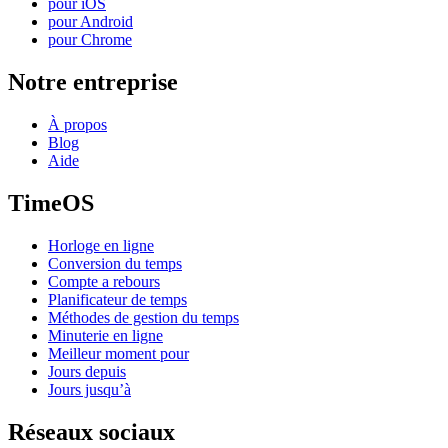
pour iOS
pour Android
pour Chrome
Notre entreprise
À propos
Blog
Aide
TimeOS
Horloge en ligne
Conversion du temps
Compte a rebours
Planificateur de temps
Méthodes de gestion du temps
Minuterie en ligne
Meilleur moment pour
Jours depuis
Jours jusqu’à
Réseaux sociaux