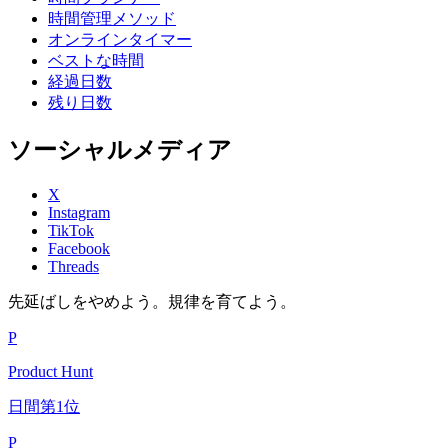
時間管理メソッド
オンラインタイマー
ベストな時間
経過日数
残り日数
ソーシャルメディア
X
Instagram
TikTok
Facebook
Threads
先延ばしをやめよう。規律を育てよう。
P
Product Hunt
日間第1位
P