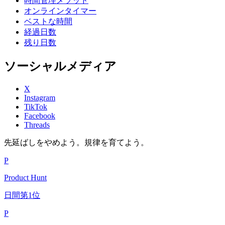
時間管理メソッド
オンラインタイマー
ベストな時間
経過日数
残り日数
ソーシャルメディア
X
Instagram
TikTok
Facebook
Threads
先延ばしをやめよう。規律を育てよう。
P
Product Hunt
日間第1位
P