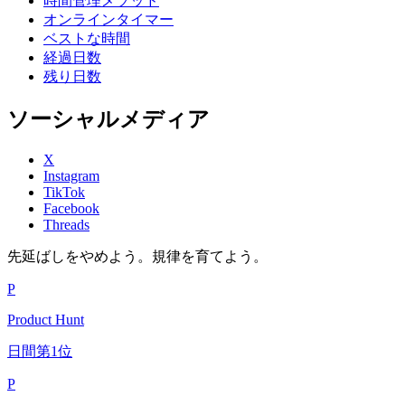
時間管理メソッド
オンラインタイマー
ベストな時間
経過日数
残り日数
ソーシャルメディア
X
Instagram
TikTok
Facebook
Threads
先延ばしをやめよう。規律を育てよう。
P
Product Hunt
日間第1位
P