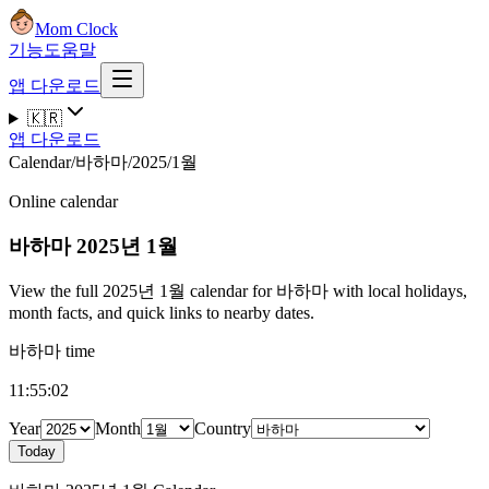
Mom Clock
기능
도움말
앱 다운로드
🇰🇷
앱 다운로드
Calendar
/
바하마
/
2025
/
1월
Online calendar
바하마
2025년 1월
View the full 2025년 1월 calendar for 바하마 with local holidays,
month facts, and quick links to nearby dates.
바하마 time
11:55:03
Year
Month
Country
Today