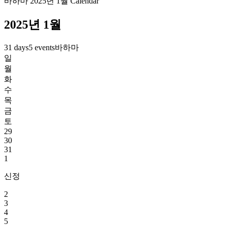
바하마 2025년 1월 Calendar
2025년 1월
31 days
5 events
바하마
일
월
화
수
목
금
토
29
30
31
1
신정
2
3
4
5