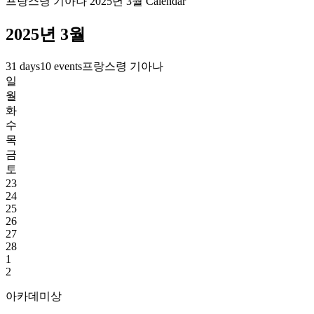
프랑스령 기아나 2025년 3월 Calendar
2025년 3월
31 days
10 events
프랑스령 기아나
일
월
화
수
목
금
토
23
24
25
26
27
28
1
2
아카데미상