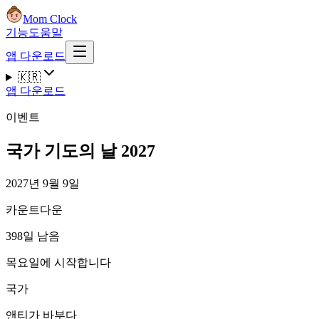
Mom Clock
기능
도움말
앱 다운로드
🇰🇷
앱 다운로드
이벤트
국가 기도의 날 2027
2027년 9월 9일
카운트다운
398일 남음
목요일에 시작합니다
국가
앤티가 바부다