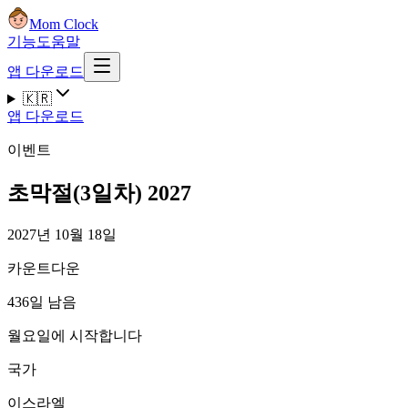
Mom Clock
기능
도움말
앱 다운로드
🇰🇷
앱 다운로드
이벤트
초막절(3일차) 2027
2027년 10월 18일
카운트다운
436일 남음
월요일에 시작합니다
국가
이스라엘