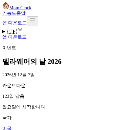
Mom Clock
기능
도움말
앱 다운로드
🇰🇷
앱 다운로드
이벤트
델라웨어의 날 2026
2026년 12월 7일
카운트다운
123일 남음
월요일에 시작합니다
국가
미국