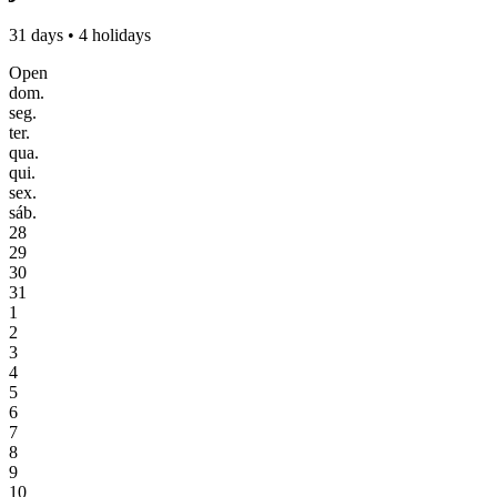
31 days • 4 holidays
Open
dom.
seg.
ter.
qua.
qui.
sex.
sáb.
28
29
30
31
1
2
3
4
5
6
7
8
9
10