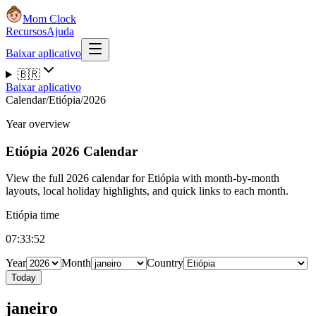
Mom Clock
Recursos
Ajuda
Baixar aplicativo
🇧🇷
Baixar aplicativo
Calendar
/
Etiópia
/
2026
Year overview
Etiópia
2026 Calendar
View the full 2026 calendar for Etiópia with month-by-month
layouts, local holiday highlights, and quick links to each month.
Etiópia time
07:33:53
Year
Month
Country
Today
janeiro