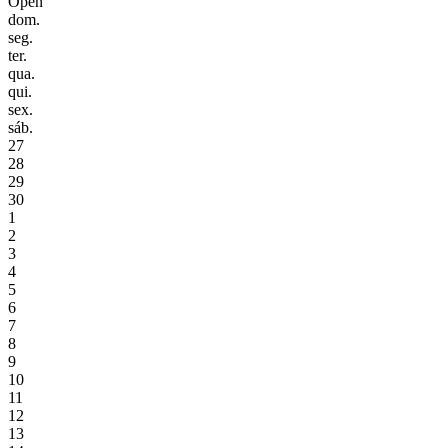
Open
dom.
seg.
ter.
qua.
qui.
sex.
sáb.
27
28
29
30
1
2
3
4
5
6
7
8
9
10
11
12
13