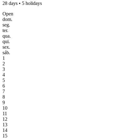
28 days • 5 holidays
Open
dom.
seg.
ter.
qua.
qui.
sex.
sáb.
1
2
3
4
5
6
7
8
9
10
11
12
13
14
15