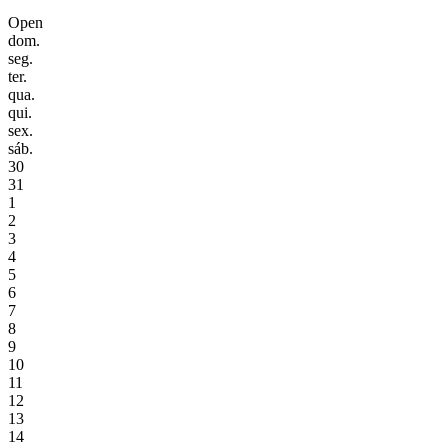
Open
dom.
seg.
ter.
qua.
qui.
sex.
sáb.
30
31
1
2
3
4
5
6
7
8
9
10
11
12
13
14