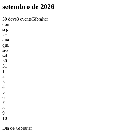
setembro de 2026
30 days
3 events
Gibraltar
dom.
seg.
ter.
qua.
qui.
sex.
sáb.
30
31
1
2
3
4
5
6
7
8
9
10
Dia de Gibraltar