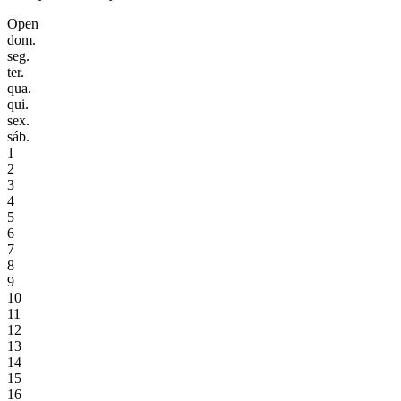
Open
dom.
seg.
ter.
qua.
qui.
sex.
sáb.
1
2
3
4
5
6
7
8
9
10
11
12
13
14
15
16