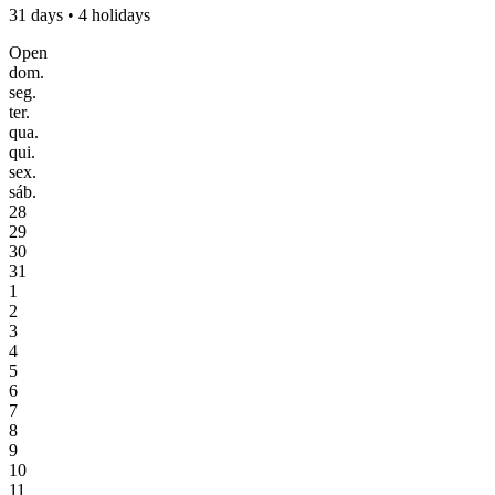
31 days • 4 holidays
Open
dom.
seg.
ter.
qua.
qui.
sex.
sáb.
28
29
30
31
1
2
3
4
5
6
7
8
9
10
11