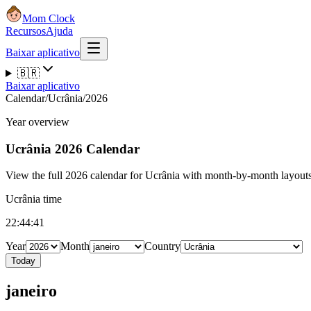
Mom Clock
Recursos
Ajuda
Baixar aplicativo
🇧🇷
Baixar aplicativo
Calendar
/
Ucrânia
/
2026
Year overview
Ucrânia
2026 Calendar
View the full 2026 calendar for Ucrânia with month-by-month layouts,
Ucrânia time
22:44:41
Year
Month
Country
Today
janeiro