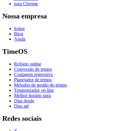
para Chrome
Nossa empresa
Sobre
Blog
Ajuda
TimeOS
Relógio online
Conversão de tempo
Contagem regressiva
Planejador de tempo
Métodos de gestão do tempo
Temporizador on-line
Melhor horário para
Dias desde
Dias até
Redes sociais
X