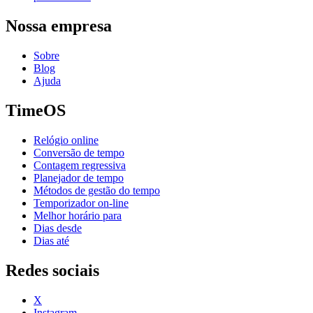
Nossa empresa
Sobre
Blog
Ajuda
TimeOS
Relógio online
Conversão de tempo
Contagem regressiva
Planejador de tempo
Métodos de gestão do tempo
Temporizador on-line
Melhor horário para
Dias desde
Dias até
Redes sociais
X
Instagram