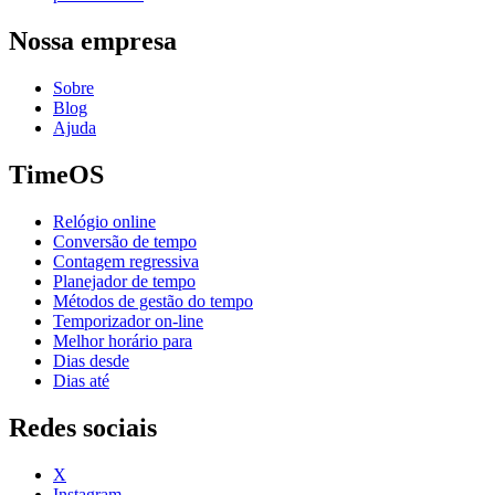
Nossa empresa
Sobre
Blog
Ajuda
TimeOS
Relógio online
Conversão de tempo
Contagem regressiva
Planejador de tempo
Métodos de gestão do tempo
Temporizador on-line
Melhor horário para
Dias desde
Dias até
Redes sociais
X
Instagram