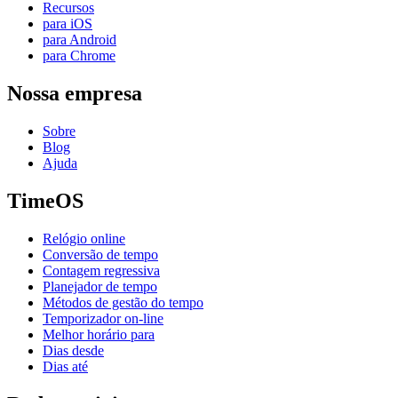
Recursos
para iOS
para Android
para Chrome
Nossa empresa
Sobre
Blog
Ajuda
TimeOS
Relógio online
Conversão de tempo
Contagem regressiva
Planejador de tempo
Métodos de gestão do tempo
Temporizador on-line
Melhor horário para
Dias desde
Dias até