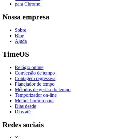
para Chrome
Nossa empresa
Sobre
Blog
Ajuda
TimeOS
Relógio online
Conversão de tempo
Contagem regressiva
Planejador de tempo
Métodos de gestão do tempo
Temporizador on-line
Melhor horário para
Dias desde
Dias até
Redes sociais
X