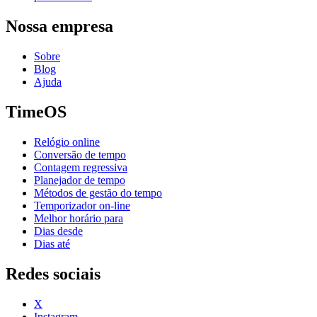
Nossa empresa
Sobre
Blog
Ajuda
TimeOS
Relógio online
Conversão de tempo
Contagem regressiva
Planejador de tempo
Métodos de gestão do tempo
Temporizador on-line
Melhor horário para
Dias desde
Dias até
Redes sociais
X
Instagram