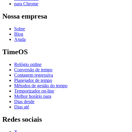
para Chrome
Nossa empresa
Sobre
Blog
Ajuda
TimeOS
Relógio online
Conversão de tempo
Contagem regressiva
Planejador de tempo
Métodos de gestão do tempo
Temporizador on-line
Melhor horário para
Dias desde
Dias até
Redes sociais
X