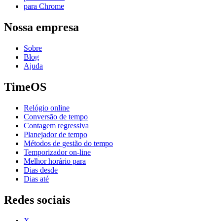
para Chrome
Nossa empresa
Sobre
Blog
Ajuda
TimeOS
Relógio online
Conversão de tempo
Contagem regressiva
Planejador de tempo
Métodos de gestão do tempo
Temporizador on-line
Melhor horário para
Dias desde
Dias até
Redes sociais
X