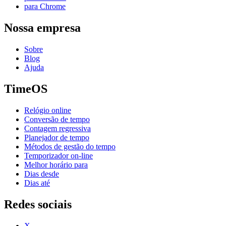
para Chrome
Nossa empresa
Sobre
Blog
Ajuda
TimeOS
Relógio online
Conversão de tempo
Contagem regressiva
Planejador de tempo
Métodos de gestão do tempo
Temporizador on-line
Melhor horário para
Dias desde
Dias até
Redes sociais
X