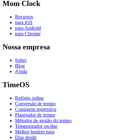
Mom Clock
Recursos
para iOS
para Android
para Chrome
Nossa empresa
Sobre
Blog
Ajuda
TimeOS
Relógio online
Conversão de tempo
Contagem regressiva
Planejador de tempo
Métodos de gestão do tempo
Temporizador on-line
Melhor horário para
Dias desde