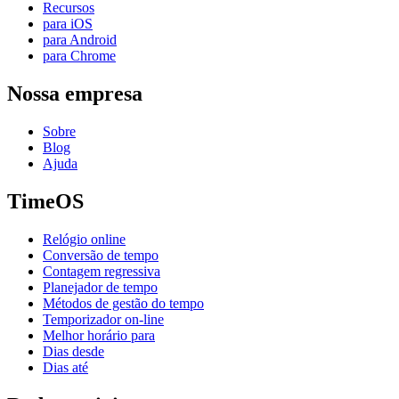
Recursos
para iOS
para Android
para Chrome
Nossa empresa
Sobre
Blog
Ajuda
TimeOS
Relógio online
Conversão de tempo
Contagem regressiva
Planejador de tempo
Métodos de gestão do tempo
Temporizador on-line
Melhor horário para
Dias desde
Dias até