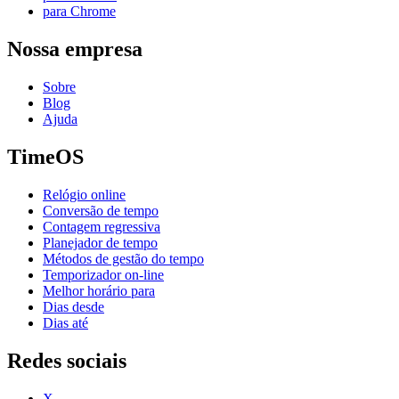
para Chrome
Nossa empresa
Sobre
Blog
Ajuda
TimeOS
Relógio online
Conversão de tempo
Contagem regressiva
Planejador de tempo
Métodos de gestão do tempo
Temporizador on-line
Melhor horário para
Dias desde
Dias até
Redes sociais
X