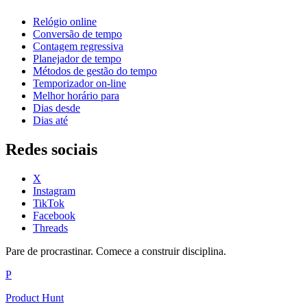
Relógio online
Conversão de tempo
Contagem regressiva
Planejador de tempo
Métodos de gestão do tempo
Temporizador on-line
Melhor horário para
Dias desde
Dias até
Redes sociais
X
Instagram
TikTok
Facebook
Threads
Pare de procrastinar. Comece a construir disciplina.
P
Product Hunt