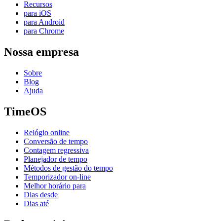
Recursos
para iOS
para Android
para Chrome
Nossa empresa
Sobre
Blog
Ajuda
TimeOS
Relógio online
Conversão de tempo
Contagem regressiva
Planejador de tempo
Métodos de gestão do tempo
Temporizador on-line
Melhor horário para
Dias desde
Dias até