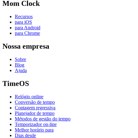
Mom Clock
Recursos
para iOS
para Android
para Chrome
Nossa empresa
Sobre
Blog
Ajuda
TimeOS
Relógio online
Conversão de tempo
Contagem regressiva
Planejador de tempo
Métodos de gestão do tempo
Temporizador on-line
Melhor horário para
Dias desde