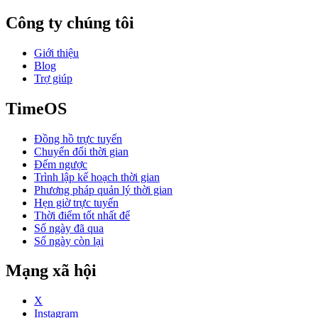
Công ty chúng tôi
Giới thiệu
Blog
Trợ giúp
TimeOS
Đồng hồ trực tuyến
Chuyển đổi thời gian
Đếm ngược
Trình lập kế hoạch thời gian
Phương pháp quản lý thời gian
Hẹn giờ trực tuyến
Thời điểm tốt nhất để
Số ngày đã qua
Số ngày còn lại
Mạng xã hội
X
Instagram