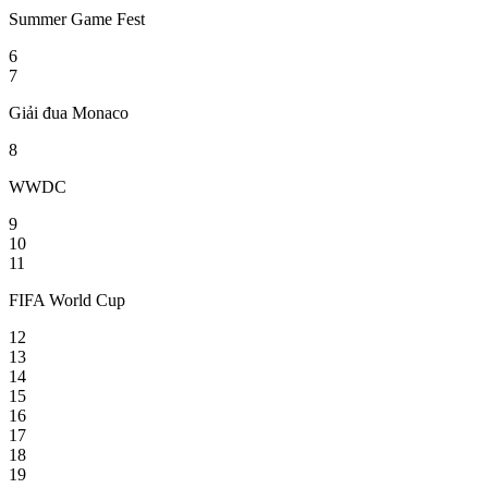
Summer Game Fest
6
7
Giải đua Monaco
8
WWDC
9
10
11
FIFA World Cup
12
13
14
15
16
17
18
19