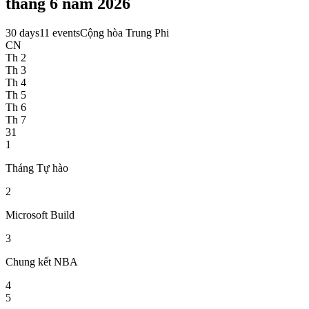
tháng 6 năm 2026
30 days
11 events
Cộng hòa Trung Phi
CN
Th 2
Th 3
Th 4
Th 5
Th 6
Th 7
31
1
Tháng Tự hào
2
Microsoft Build
3
Chung kết NBA
4
5