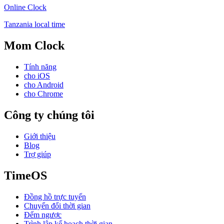
Online Clock
Tanzania local time
Mom Clock
Tính năng
cho iOS
cho Android
cho Chrome
Công ty chúng tôi
Giới thiệu
Blog
Trợ giúp
TimeOS
Đồng hồ trực tuyến
Chuyển đổi thời gian
Đếm ngược
Trình lập kế hoạch thời gian