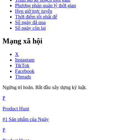
Phương pháp quản lý thời gian
Hẹn giờ trực tuyến
Thời điểm tốt nhất để
Số ngày đã qua
Số ngày còn lại
Mạng xã hội
X
Instagram
TikTok
Facebook
Threads
Ngừng trì hoãn. Bắt đầu xây dựng kỷ luật.
P
Product Hunt
#1 Sản phẩm của Ngày
P