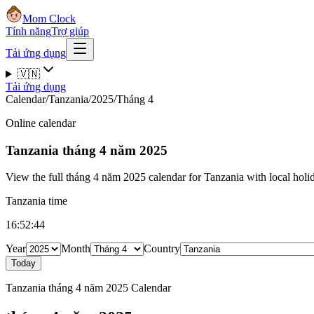
Mom Clock
Tính năng
Trợ giúp
Tải ứng dụng
🇻🇳
Tải ứng dụng
Calendar
/
Tanzania
/
2025
/
Tháng 4
Online calendar
Tanzania
tháng 4 năm 2025
View the full tháng 4 năm 2025 calendar for Tanzania with local holid
Tanzania time
16:52:45
Year
Month
Country
Today
Tanzania tháng 4 năm 2025 Calendar