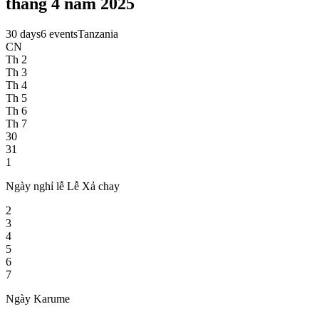
tháng 4 năm 2025
30 days
6 events
Tanzania
CN
Th 2
Th 3
Th 4
Th 5
Th 6
Th 7
30
31
1
Ngày nghỉ lễ Lễ Xả chay
2
3
4
5
6
7
Ngày Karume