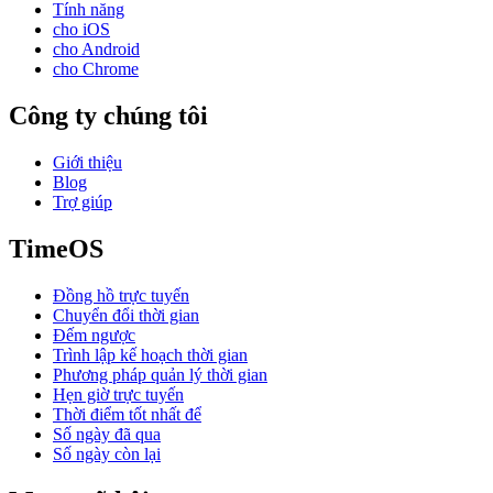
Tính năng
cho iOS
cho Android
cho Chrome
Công ty chúng tôi
Giới thiệu
Blog
Trợ giúp
TimeOS
Đồng hồ trực tuyến
Chuyển đổi thời gian
Đếm ngược
Trình lập kế hoạch thời gian
Phương pháp quản lý thời gian
Hẹn giờ trực tuyến
Thời điểm tốt nhất để
Số ngày đã qua
Số ngày còn lại