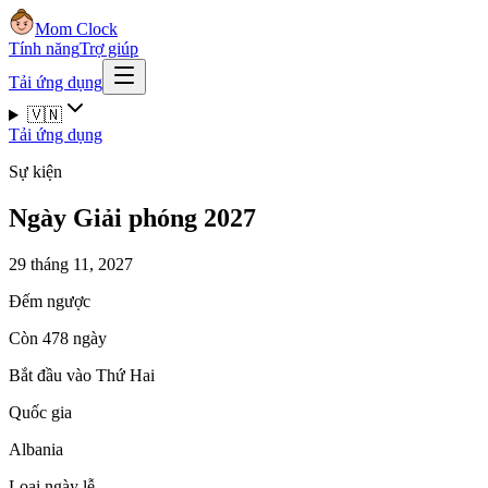
Mom Clock
Tính năng
Trợ giúp
Tải ứng dụng
🇻🇳
Tải ứng dụng
Sự kiện
Ngày Giải phóng 2027
29 tháng 11, 2027
Đếm ngược
Còn 478 ngày
Bắt đầu vào Thứ Hai
Quốc gia
Albania
Loại ngày lễ