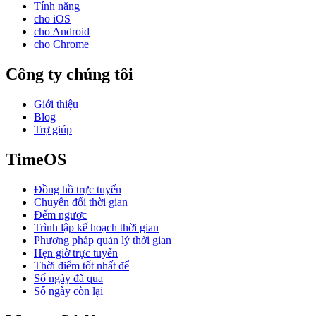
Tính năng
cho iOS
cho Android
cho Chrome
Công ty chúng tôi
Giới thiệu
Blog
Trợ giúp
TimeOS
Đồng hồ trực tuyến
Chuyển đổi thời gian
Đếm ngược
Trình lập kế hoạch thời gian
Phương pháp quản lý thời gian
Hẹn giờ trực tuyến
Thời điểm tốt nhất để
Số ngày đã qua
Số ngày còn lại