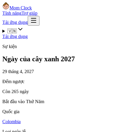
Mom Clock
Tính năng
Trợ giúp
Tải ứng dụng
🇻🇳
Tải ứng dụng
Sự kiện
Ngày của cây xanh 2027
29 tháng 4, 2027
Đếm ngược
Còn 265 ngày
Bắt đầu vào Thứ Năm
Quốc gia
Colombia
Loại ngày lễ