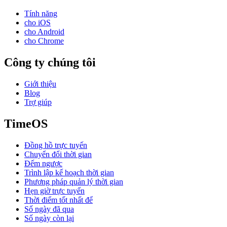
Tính năng
cho iOS
cho Android
cho Chrome
Công ty chúng tôi
Giới thiệu
Blog
Trợ giúp
TimeOS
Đồng hồ trực tuyến
Chuyển đổi thời gian
Đếm ngược
Trình lập kế hoạch thời gian
Phương pháp quản lý thời gian
Hẹn giờ trực tuyến
Thời điểm tốt nhất để
Số ngày đã qua
Số ngày còn lại