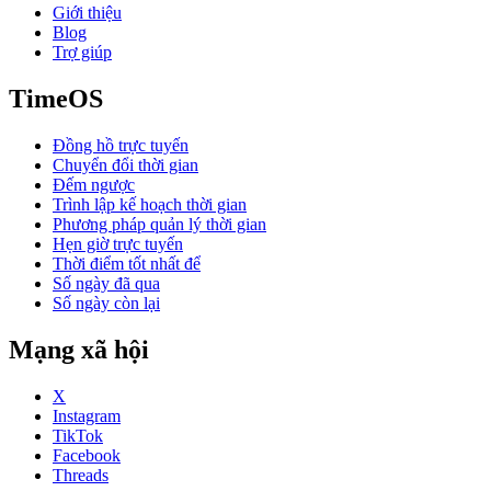
Giới thiệu
Blog
Trợ giúp
TimeOS
Đồng hồ trực tuyến
Chuyển đổi thời gian
Đếm ngược
Trình lập kế hoạch thời gian
Phương pháp quản lý thời gian
Hẹn giờ trực tuyến
Thời điểm tốt nhất để
Số ngày đã qua
Số ngày còn lại
Mạng xã hội
X
Instagram
TikTok
Facebook
Threads