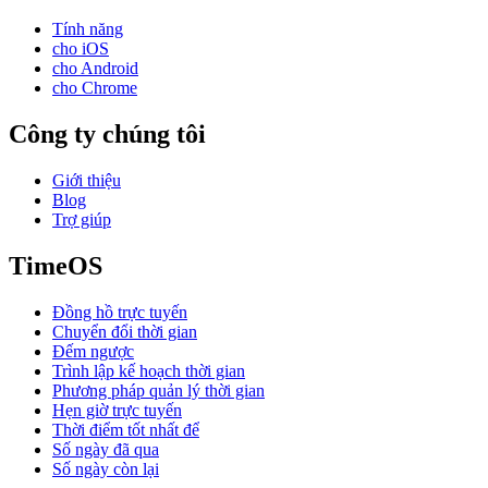
Tính năng
cho iOS
cho Android
cho Chrome
Công ty chúng tôi
Giới thiệu
Blog
Trợ giúp
TimeOS
Đồng hồ trực tuyến
Chuyển đổi thời gian
Đếm ngược
Trình lập kế hoạch thời gian
Phương pháp quản lý thời gian
Hẹn giờ trực tuyến
Thời điểm tốt nhất để
Số ngày đã qua
Số ngày còn lại