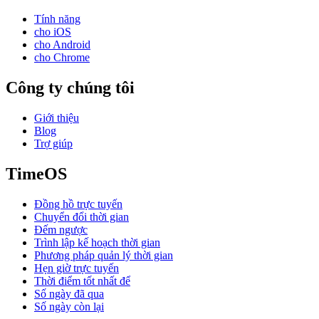
Tính năng
cho iOS
cho Android
cho Chrome
Công ty chúng tôi
Giới thiệu
Blog
Trợ giúp
TimeOS
Đồng hồ trực tuyến
Chuyển đổi thời gian
Đếm ngược
Trình lập kế hoạch thời gian
Phương pháp quản lý thời gian
Hẹn giờ trực tuyến
Thời điểm tốt nhất để
Số ngày đã qua
Số ngày còn lại