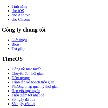
Tính năng
cho iOS
cho Android
cho Chrome
Công ty chúng tôi
Giới thiệu
Blog
Trợ giúp
TimeOS
Đồng hồ trực tuyến
Chuyển đổi thời gian
Đếm ngược
Trình lập kế hoạch thời gian
Phương pháp quản lý thời gian
Hẹn giờ trực tuyến
Thời điểm tốt nhất để
Số ngày đã qua
Số ngày còn lại