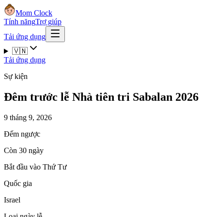
Mom Clock
Tính năng
Trợ giúp
Tải ứng dụng
🇻🇳
Tải ứng dụng
Sự kiện
Đêm trước lễ Nhà tiên tri Sabalan 2026
9 tháng 9, 2026
Đếm ngược
Còn 30 ngày
Bắt đầu vào Thứ Tư
Quốc gia
Israel
Loại ngày lễ