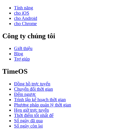
Tính năng
cho iOS
cho Android
cho Chrome
Công ty chúng tôi
Giới thiệu
Blog
Trợ giúp
TimeOS
Đồng hồ trực tuyến
Chuyển đổi thời gian
Đếm ngược
Trình lập kế hoạch thời gian
Phương pháp quản lý thời gian
Hẹn giờ trực tuyến
Thời điểm tốt nhất để
Số ngày đã qua
Số ngày còn lại