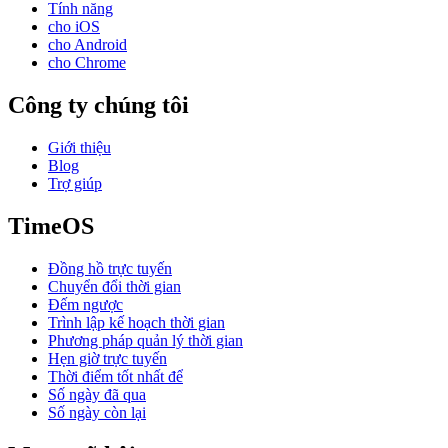
Tính năng
cho iOS
cho Android
cho Chrome
Công ty chúng tôi
Giới thiệu
Blog
Trợ giúp
TimeOS
Đồng hồ trực tuyến
Chuyển đổi thời gian
Đếm ngược
Trình lập kế hoạch thời gian
Phương pháp quản lý thời gian
Hẹn giờ trực tuyến
Thời điểm tốt nhất để
Số ngày đã qua
Số ngày còn lại