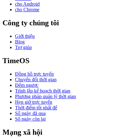
cho Android
cho Chrome
Công ty chúng tôi
Giới thiệu
Blog
Trợ giúp
TimeOS
Đồng hồ trực tuyến
Chuyển đổi thời gian
Đếm ngược
Trình lập kế hoạch thời gian
Phương pháp quản lý thời gian
Hẹn giờ trực tuyến
Thời điểm tốt nhất để
Số ngày đã qua
Số ngày còn lại
Mạng xã hội