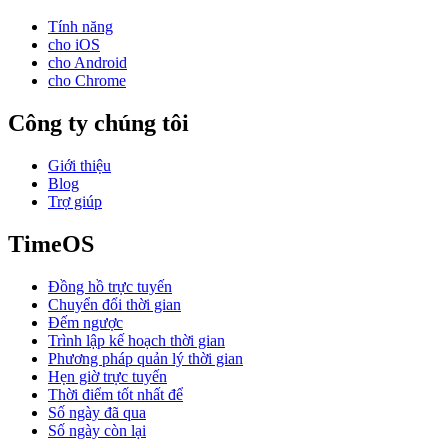
Tính năng
cho iOS
cho Android
cho Chrome
Công ty chúng tôi
Giới thiệu
Blog
Trợ giúp
TimeOS
Đồng hồ trực tuyến
Chuyển đổi thời gian
Đếm ngược
Trình lập kế hoạch thời gian
Phương pháp quản lý thời gian
Hẹn giờ trực tuyến
Thời điểm tốt nhất để
Số ngày đã qua
Số ngày còn lại