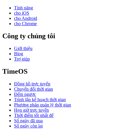
Tính năng
cho iOS
cho Android
cho Chrome
Công ty chúng tôi
Giới thiệu
Blog
Trợ giúp
TimeOS
Đồng hồ trực tuyến
Chuyển đổi thời gian
Đếm ngược
Trình lập kế hoạch thời gian
Phương pháp quản lý thời gian
Hẹn giờ trực tuyến
Thời điểm tốt nhất để
Số ngày đã qua
Số ngày còn lại